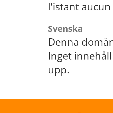
l'istant aucu
Svenska
Denna domän 
Inget innehål
upp.